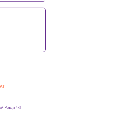
АТ
ой Рощи 4к3